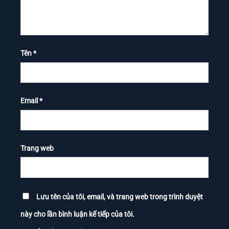
Tên
*
Email
*
Trang web
Lưu tên của tôi, email, và trang web trong trình duyệt
này cho lần bình luận kế tiếp của tôi.