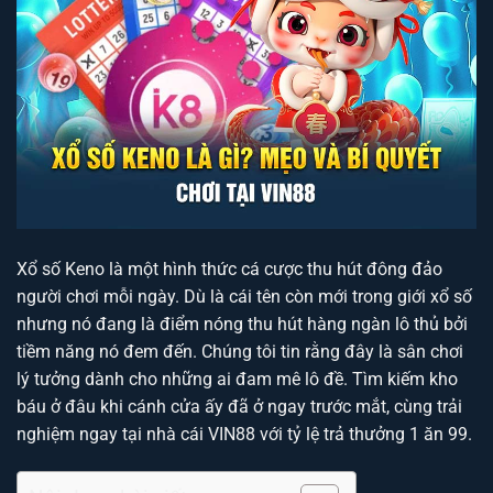
Xổ số Keno là một hình thức cá cược thu hút đông đảo
người chơi mỗi ngày. Dù là cái tên còn mới trong giới xổ số
nhưng nó đang là điểm nóng thu hút hàng ngàn lô thủ bởi
tiềm năng nó đem đến. Chúng tôi tin rằng đây là sân chơi
lý tưởng dành cho những ai đam mê lô đề. Tìm kiếm kho
báu ở đâu khi cánh cửa ấy đã ở ngay trước mắt, cùng trải
nghiệm ngay tại nhà cái VIN88 với tỷ lệ trả thưởng 1 ăn 99.