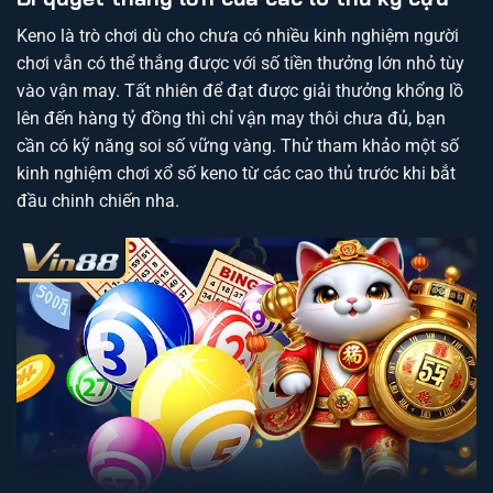
Keno là trò chơi dù cho chưa có nhiều kinh nghiệm người
chơi vẫn có thể thắng được với số tiền thưởng lớn nhỏ tùy
vào vận may. Tất nhiên để đạt được giải thưởng khổng lồ
lên đến hàng tỷ đồng thì chỉ vận may thôi chưa đủ, bạn
cần có kỹ năng soi số vững vàng. Thử tham khảo một số
kinh nghiệm chơi xổ số keno từ các cao thủ trước khi bắt
đầu chinh chiến nha.