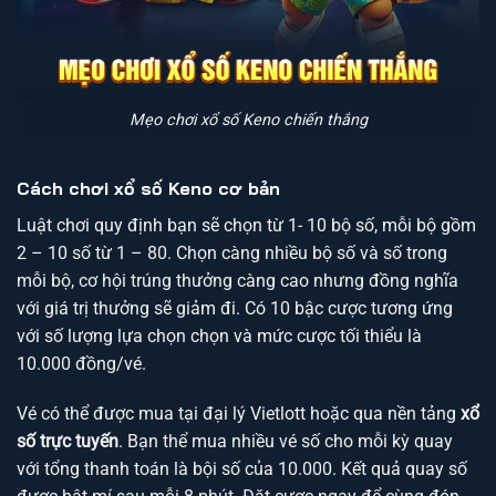
Mẹo chơi xổ số Keno chiến thắng
Cách chơi xổ số Keno cơ bản
Luật chơi quy định bạn sẽ chọn từ 1- 10 bộ số, mỗi bộ gồm
2 – 10 số từ 1 – 80. Chọn càng nhiều bộ số và số trong
mỗi bộ, cơ hội trúng thưởng càng cao nhưng đồng nghĩa
với giá trị thưởng sẽ giảm đi. Có 10 bậc cược tương ứng
với số lượng lựa chọn chọn và mức cược tối thiểu là
10.000 đồng/vé.
Vé có thể được mua tại đại lý Vietlott hoặc qua nền tảng
xổ
số trực tuyến
. Bạn thể mua nhiều vé số cho mỗi kỳ quay
với tổng thanh toán là bội số của 10.000. Kết quả quay số