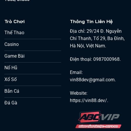
Trò Chơi
Thông Tin Liên Hệ
Địa chỉ: 29/24 Đ. Nguyễn
Thể Thao
Chí Thanh, Tổ 29, Ba Đình,
Casino
Hà Nội, Việt Nam.
Game Bài
Điện thoại: 0987000968.
Nổ Hũ
Email:
Xổ Số
vin88dev@gmail.com
.
Bắn Cá
Website:
https://vin88.dev/.
Đá Gà