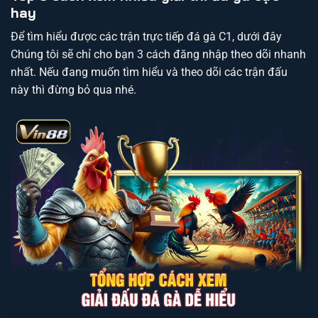
hay
Để tìm hiểu được các trận trực tiếp đá gà C1, dưới đây
Chúng tôi sẽ chỉ cho bạn 3 cách đăng nhập theo dõi nhanh
nhất. Nếu đang muốn tìm hiểu và theo dõi các trận đấu
này thì đừng bỏ qua nhé.