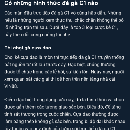
Có những hình thức đá gà C1 nào
Các màn đấu trực tiếp đá gà C1 vô cùng hấp dẫn. Những
nếu là những người xem thực thụ, chắc chắn không thể bỏ
lỡ những trận thi sau. Dưới đây là top 3 loại cược kê C1,
hãy theo dõi cùng chúng tôi nhé:
Thi chọi gà cựa dao
Chọi kê cựa dao là môn thi trực tiếp đá gà C1 truyền thống
bắt nguồn từ rất lâu trước đây. Đặc biệt, chúng thường
được tổ chức trong các lễ hội, sự kiện lớn. Ngày nay, người
xem quan sát các giải thi dễ hơn trên nền tảng nhà cái
VIN88.
Điểm đặc biệt trong dạng cực này, đó là hình thức và chọn
được gắn thêm các tượng giao sắc bén. Điều đó, để tăng
tính sát thương trong cuộc chiến. Cựa dao thường được
làm bằng thép không gỉ, sắc bén, trang bị độ dài khác nhau
tùy thuộc vào quy định của từng sới trực tiếp đá gà C1.