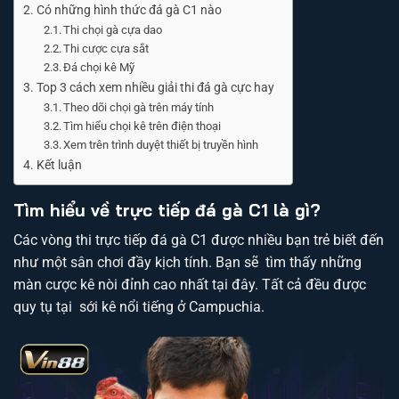
Có những hình thức đá gà C1 nào
Thi chọi gà cựa dao
Thi cược cựa sắt
Đá chọi kê Mỹ
Top 3 cách xem nhiều giải thi đá gà cực hay
Theo dõi chọi gà trên máy tính
Tìm hiểu chọi kê trên điện thoại
Xem trên trình duyệt thiết bị truyền hình
Kết luận
Tìm hiểu về trực tiếp đá gà C1 là gì?
Các vòng thi trực tiếp đá gà C1 được nhiều bạn trẻ biết đến
như một sân chơi đầy kịch tính. Bạn sẽ tìm thấy những
màn cược kê nòi đỉnh cao nhất tại đây. Tất cả đều được
quy tụ tại sới kê nổi tiếng ở Campuchia.