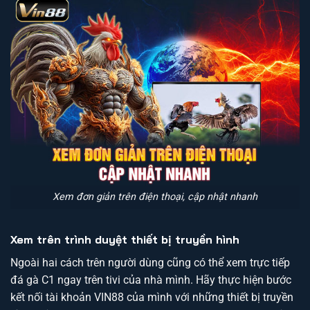
Xem đơn giản trên điện thoại, cập nhật nhanh
Xem trên trình duyệt thiết bị truyền hình
Ngoài hai cách trên người dùng cũng có thể xem trực tiếp
đá gà C1 ngay trên tivi của nhà mình. Hãy thực hiện bước
kết nối tài khoản VIN88 của mình với những thiết bị truyền