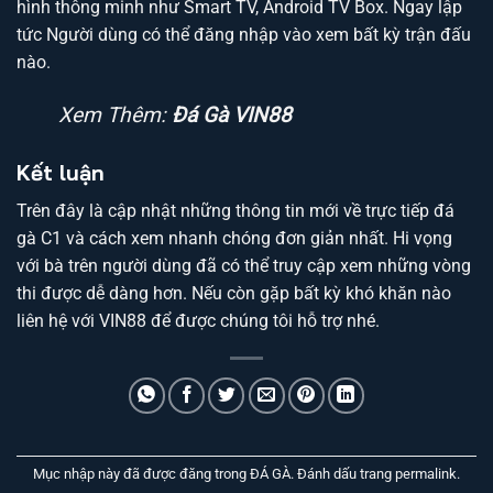
hình thông minh như Smart TV, Android TV Box. Ngay lập
tức Người dùng có thể đăng nhập vào xem bất kỳ trận đấu
nào.
Xem Thêm:
Đá Gà VIN88
Kết luận
Trên đây là cập nhật những thông tin mới về trực tiếp đá
gà C1 và cách xem nhanh chóng đơn giản nhất. Hi vọng
với bà trên người dùng đã có thể truy cập xem những vòng
thi được dễ dàng hơn. Nếu còn gặp bất kỳ khó khăn nào
liên hệ với VIN88 để được chúng tôi hỗ trợ nhé.
Mục nhập này đã được đăng trong
ĐÁ GÀ
. Đánh dấu trang
permalink
.