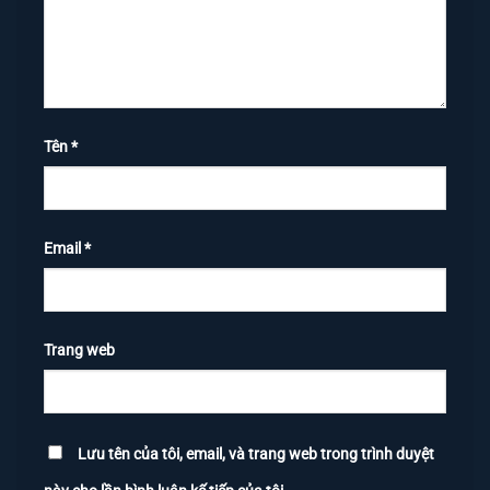
Tên
*
Email
*
Trang web
Lưu tên của tôi, email, và trang web trong trình duyệt