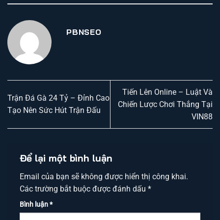
PBNSEO
Tiến Lên Online – Luật Và
Trận Đá Gà 24 Tỷ – Đỉnh Cao
Chiến Lược Chơi Thắng Tại
Tạo Nên Sức Hút Trận Đấu
VIN88
Để lại một bình luận
Email của bạn sẽ không được hiển thị công khai.
Các trường bắt buộc được đánh dấu
*
Bình luận
*