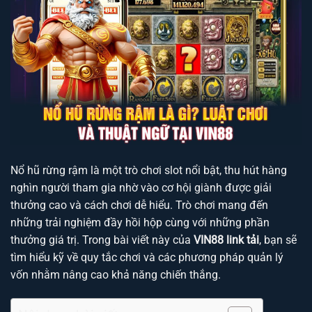
Nổ hũ rừng rậm là một trò chơi slot nổi bật, thu hút hàng
nghìn người tham gia nhờ vào cơ hội giành được giải
thưởng cao và cách chơi dễ hiểu. Trò chơi mang đến
những trải nghiệm đầy hồi hộp cùng với những phần
thưởng giá trị. Trong bài viết này của
VIN88 link tải
, bạn sẽ
tìm hiểu kỹ về quy tắc chơi và các phương pháp quản lý
vốn nhằm nâng cao khả năng chiến thắng.