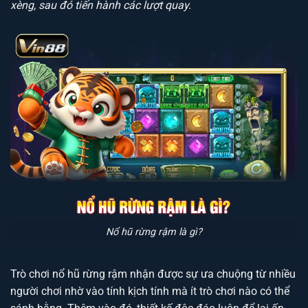
xèng, sau đó tiến hành các lượt quay.
Nổ hũ rừng rậm là gì?
Trò chơi nổ hũ rừng rậm nhận được sự ưa chuộng từ nhiều
người chơi nhờ vào tính kịch tính mà ít trò chơi nào có thể