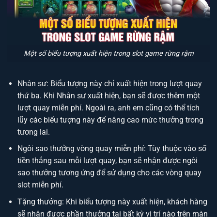
Một số biểu tượng xuất hiện trong slot game rừng rậm
Nhân sư: Biểu tượng này chỉ xuất hiện trong lượt quay
thứ ba. Khi Nhân sư xuất hiện, bạn sẽ được thêm một
lượt quay miễn phí. Ngoài ra, anh em cũng có thể tích
lũy các biểu tượng này để nâng cao mức thưởng trong
tương lai.
Ngôi sao thưởng vòng quay miễn phí: Tùy thuộc vào số
tiền thắng sau mỗi lượt quay, bạn sẽ nhận được ngôi
sao thưởng tương ứng để sử dụng cho các vòng quay
slot miễn phí.
Tặng thưởng: Khi biểu tượng này xuất hiện, khách hàng
sẽ nhận được phần thưởng tại bất kỳ vị trí nào trên màn