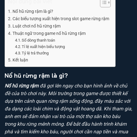
Nội dung bài viết
Nổ hũ rừng rậm là gì?
Các biểu tượng xuất hiện trong slot game rừng rậm
Luật chơi nổ hũ rừng rậm
Thuật ngữ trong game nổ hũ rừng rậm
Số dòng thanh toán
Tỉ lệ xuất hiện biểu tượng
Tỷ lệ trả thưởng
Kết luận
Nổ hũ rừng rậm là gì?
Nổ hũ rừng rậm
đã gợi lên ngay cho bạn hình ảnh về chủ
đề của trò chơi này. Môi trường trong game được thiết kế
dựa trên cảnh quan rừng rậm sống động, đầy màu sắc với
đa dạng các loài chim và động vật hoang dã. Khi tham gia,
anh em sẽ đảm nhận vai trò của một thợ săn kho báu
trong khu rừng mênh mông. Để bắt đầu hành trình khám
phá và tìm kiếm kho báu, người chơi cần nạp tiền và mua