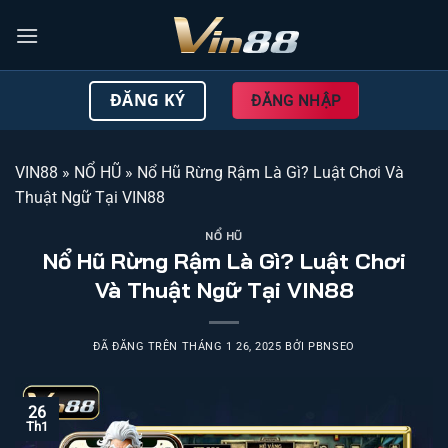
Chuyển
đến
nội
dung
ĐĂNG KÝ
ĐĂNG NHẬP
VIN88
»
NỔ HŨ
»
Nổ Hũ Rừng Rậm Là Gì? Luật Chơi Và
Thuật Ngữ Tại VIN88
NỔ HŨ
Nổ Hũ Rừng Rậm Là Gì? Luật Chơi
Và Thuật Ngữ Tại VIN88
ĐÃ ĐĂNG TRÊN
THÁNG 1 26, 2025
BỞI
PBNSEO
26
Th1