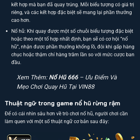
kết hợp mà bạn đã quay trúng. Mỗi biểu tượng có giá trị
riêng, và các kết hợp đặc biệt sẽ mang lại phần thưởng
cao hơn.
Nổ hũ: Khi quay được một số chuỗi biểu tượng đặc biệt
hoặc theo một tổ hợp nhất định, bạn sẽ có cơ hội “nổ
hũ”, nhận được phần thưởng khổng lồ, đôi khi gấp hàng
chục hoặc thậm chí hàng trăm lần so với mức cược ban
đầu.
Xem Thêm:
Nổ Hũ 666
– Ưu Điểm Và
Mẹo Chơi Quay Hũ Tại VIN88
Thuật ngữ trong game nổ hũ rừng rậm
Để có cái nhìn sâu hơn về trò chơi nổ hũ, người chơi cần
làm quen với một số thuật ngữ cơ bản sau đây: